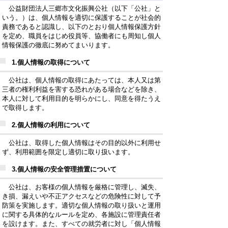
公益財団法人三郷市文化振興公社（以下「公社」と
いう。）は、個人情報を適切に保護することが社会的
責務であると認識し、以下のとおり個人情報保護方針
を定め、職員をはじめ役員等、協働者にも周知し個人
情報保護の徹底に努めてまいります。
1.
個人情報の取得について
公社は、個人情報の取得にあたっては、本人又は第
三者の権利利益を害する恐れがある場合などを除き、
本人に対して利用目的を明らかにし、同意を得たうえ
で取得します。
2.
個人情報の利用について
公社は、取得した個人情報はその目的以外に利用せ
ず、利用範囲を限定し適切に取り扱います。
3.
個人情報の安全管理措置について
公社は、お客様の個人情報を厳格に管理し、滅失、
き損、漏えいや不正アクセスなどの危険性に対して予
防策を実施します。適切な個人情報の取り扱いと運用
に関する具体的なルールを定め、各施設に管理責任者
を設けます。また、すべての就労者に対し「個人情報