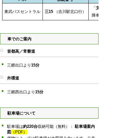
「
文化会館東
東武バスセントラル
三15
（吉川駅北口行）
降車後、横断歩道を渡
車でのご案内
首都高／常磐道
三郷出口より
15分
外環道
三郷西出口より
15分
駐車場について
駐車場は
約220台
収納可能（無料）：
駐車場案内
図
（PDF）