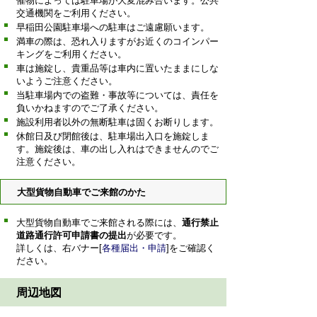
催物によっては駐車場が大変混み合います。公共
交通機関をご利用ください。
早稲田公園駐車場への駐車はご遠慮願います。
満車の際は、恐れ入りますがお近くのコインパー
キングをご利用ください。
車は施錠し、貴重品等は車内に置いたままにしな
いようご注意ください。
当駐車場内での盗難・事故等については、責任を
負いかねますのでご了承ください。
施設利用者以外の無断駐車は固くお断りします。
休館日及び閉館後は、駐車場出入口を施錠しま
す。施錠後は、車の出し入れはできませんのでご
注意ください。
大型貨物自動車でご来館のかた
大型貨物自動車でご来館される際には、
通行禁止
道路通行許可申請書
の提出
が必要です。
詳しくは、右バナー[
各種届出・申請
]をご確認く
ださい。
周辺地図