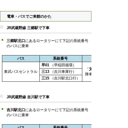
電車・バスでご来館のかた
JR武蔵野線 三郷駅で下車
三郷駅北口
にあるロータリーにて下記の系統番号
のバスに乗車
バス
系統番号
早01
（早稲田循環）
「
文化会館東
東武バスセントラル
三13
（吉川車庫行）
降車後、左手にある十字
三15
（吉川駅北口行）
JR武蔵野線 吉川駅で下車
吉川駅北口
にあるロータリーにて下記の系統番号
のバスに乗車
バス
系統番号