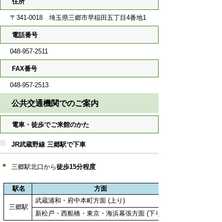
住所
〒341-0018 埼玉県三郷市早稲田五丁目4番地1
電話番号
048-957-2511
FAX番号
048-957-2513
公共交通機関でのご案内
電車・徒歩でご来館のかた
JR武蔵野線 三郷駅で下車
三郷駅北口から
徒歩15分程度
駅名
方面
武蔵浦和・府中本町方面 (上り)
三郷駅
新松戸・西船橋・東京・海浜幕張方面 (下り)