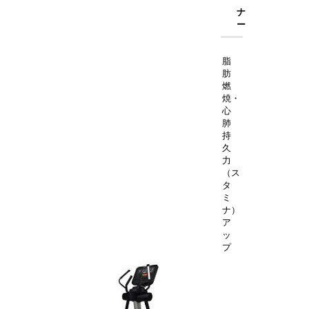
ナ
ー
脂
肪
燃
焼・
心
肺
持
久
力
（ス
タ
ミ
ナ）
ア
ッ
プ