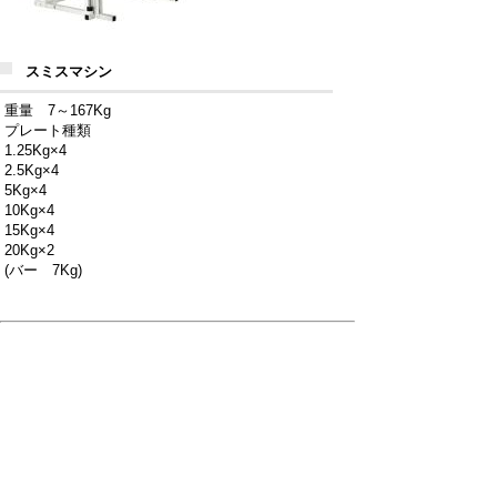
スミスマシン
重量 7～167Kg
プレート種類
1.25Kg×4
2.5Kg×4
5Kg×4
10Kg×4
15Kg×4
20Kg×2
(バー 7Kg)
フライ
バストアップに