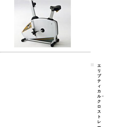
エ
リ
プ
テ
ィ
カ
ル・
ク
ロ
ス
ト
レ
ー