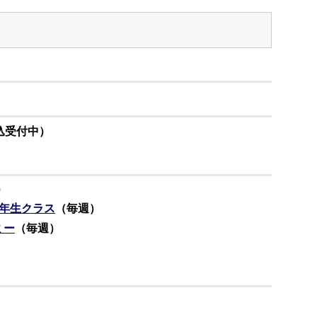
込受付中
）
）
6年生クラス
（毎週）
ミー
（毎週）