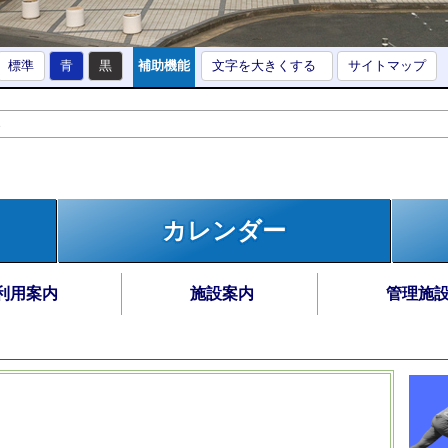
標準
青
黒
補助機能
文字を大きくする
サイトマップ
カレンダー
利用案内
施設案内
管理施