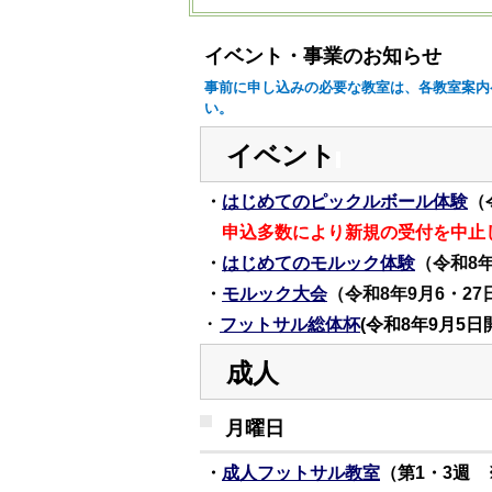
イベント・事業のお知らせ
事前に申し込みの必要な教室は、各教室案内
い。
イベント
・
はじめてのピックルボール体験
（
申込多数により新規の受付を中止
・
はじめてのモルック体験
（令和8年
・
モルック大会
（令和8年9月6・2
・
フットサル総体杯
(令和8年9月5日
成人
月曜日
・
成人フットサル教室
（第1・3週