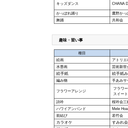
キッズダンス
CHANA 
かっぽれ踊り
鷹野かっ
舞踊
共和会
趣味・習い事
種目
絵画
アトリエ
水墨画
芸術新世
絵手紙
絵手紙
編み物
手あみサ
フラワ
フラワーアレンジ
スイー
詩吟
桜吟会三
ハワイアンバンド
Mele Hoa
前結び
若竹会
カラオケ
すみれ