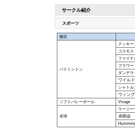
サークル紹介
スポーツ
種目
クッキー
コスモス
ファイナ
フラワー
バドミントン
ダンデラ
ワイル
シャトル
ウィン
ソフトバレーボール
Visage
ラージー
卓朗会
卓球
Hummin