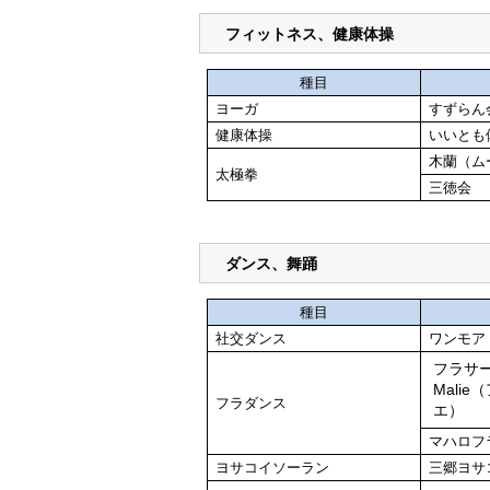
フィットネス、健康体操
種目
ヨーガ
すずらん
健康体操
いいとも
木蘭（ム
太極拳
三徳会
ダンス、舞踊
種目
社交ダンス
ワンモア
フラサーク
Mali
フラダンス
エ）
マハロフ
ヨサコイソーラン
三郷ヨサ