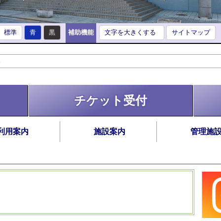
標準
青
黒
補助機能
文字を大きくする
サイトマップ
チケット受付
利用案内
施設案内
管理施