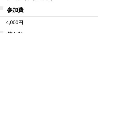
参加費
4,000円
持ち物
運動のできる服装（裸足で行います）
申込み
6月27日(土曜日)午前10時から下記申し込
みホームより
お申し込みくださ
い。
申込みフォーム
からお申し込みください
2
歳クラス
コチ
3
歳クラス
ラ
コチラ
講師
富澤 由貴 先生