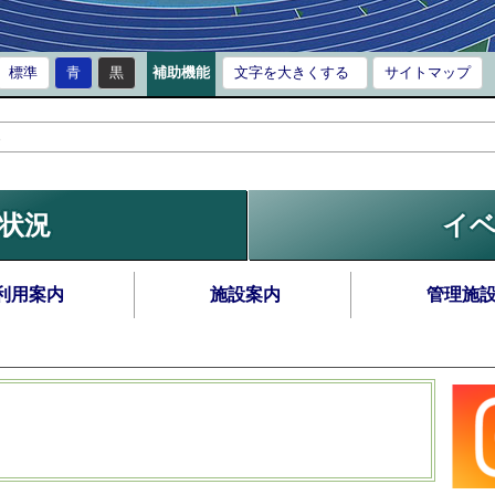
標準
青
黒
補助機能
文字を大きくする
サイトマップ
状況
イ
利用案内
施設案内
管理施