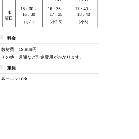
15：30～
16：35～
17：40～
水
16：30
17：35
18：40
曜日
（小1）
（小2.3）
（小5）
料金
教材費 19,888円
その他、月謝など別途費用がかかります。
定員
各コース10名
お申込み
下記URLからお申込みください。その際に下記コード
が必要となります。
https://benesse-bestudio.co.jp/request/kinder/
コード：K101011 （園名鷹野文化センター）
※担当者より折り返し連絡いたします（3営業日ほど
頂きます）