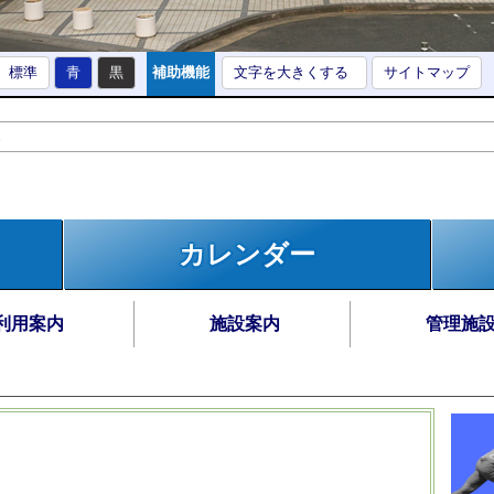
標準
青
黒
補助機能
文字を大きくする
サイトマップ
カレンダー
利用案内
施設案内
管理施