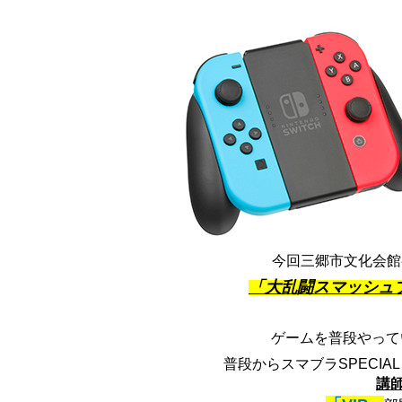
今回三郷市文化会館初
「大乱闘スマッシュブ
ゲームを普段やって
普段からスマブラSPECI
講