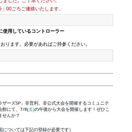
しました。ご了承ください。
15：00ごろご連絡いたします。
際に使用しているコントローラー
ております。必要があればご持参ください。
ラザーズSP」非営利、非公式大会を開催するコミュニテ
館にて、7/8(
土)
の
午後から大会を開催します！ぜひこ
ませんか？
認については下記の登録が必要です）