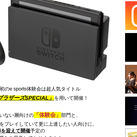
のe sports体験会は超人気タイトル
ラザーズSPECIAL」
を用いて開催！
「体験会」
いない層向けの
部門と、
ALをプレイしていて更に上達したい人向けに、
師を迎えて開催
予定の