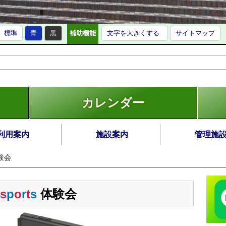
標準
青
黒
補助機能
文字を大きくする
サイトマップ
カレンダー
利用案内
施設案内
管理施
体験会
s
p
o
r
t
s
体験会