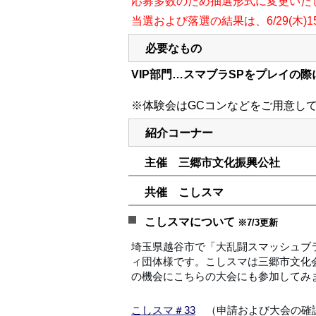
応募多数のため抽選形式に変更いた
当選および落選の結果は、6/29(木)
必要なもの
VIP部門…スマブラSPをプレイの
※体験会はGCコンなどをご用意し
紹介コーナー
主催 三郷市文化振興公社
共催 こしスマ
こしスマについて
※7/3更新
埼玉県越谷市で「大乱闘スマッシュブ
ィ団体様です。こしスマは
三郷市文化会
の機会にこちらの大会にも参加してみ
　（申請および大会の確
こしスマ＃33